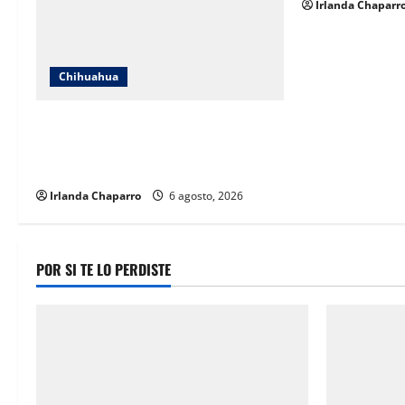
Irlanda Chaparr
Chihuahua
Localizan en Ciudad de México a
adolescente reportada como ausente
en Chihuahua
Irlanda Chaparro
6 agosto, 2026
POR SI TE LO PERDISTE