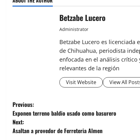
ABOUT THE AUTHOR
Betzabe Lucero
Administrator
Betzabe Lucero es licenciada e
de Chihuahua, periodista indep
enfocada en el análisis crític
relevantes de la región
Visit Website
View All Post
P
Previous:
Exponen terreno baldio usado como basurero
o
Next:
s
Asaltan a provedor de Ferreteria Almen