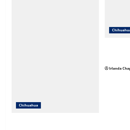
Chihuahu
SNTE Secció
entregarán 
y jubilados
Irlanda Cha
Chihuahua
Localizan en Ciudad de México a
adolescente reportada como ausente en