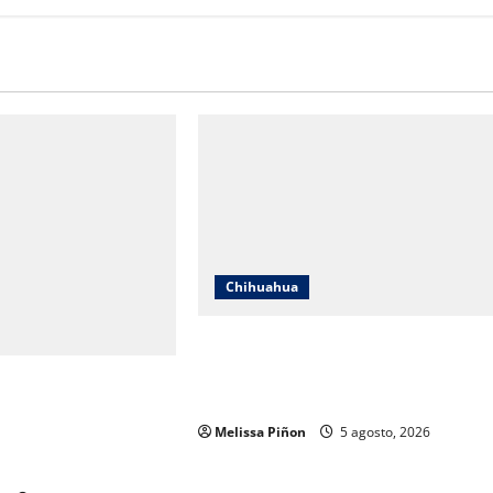
Chihuahua
IEE Chihuahua abre convocatoria
para tres plazas del Servicio
 y Gobierno del Estado
Profesional Electoral Nacional
os a mil 834
Melissa Piñon
5 agosto, 2026
ubilados de la