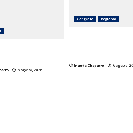
Congreso
Regional
a
Inauguran obras de agua pota
drenaje, electrificación y pa
n 8 y Gobierno del Estado
en Riva Palacio con inversión
bonos a mil 834 pensionados
9 millones de pesos
 de la educación
Irlanda Chaparro
6 agosto, 2
parro
6 agosto, 2026