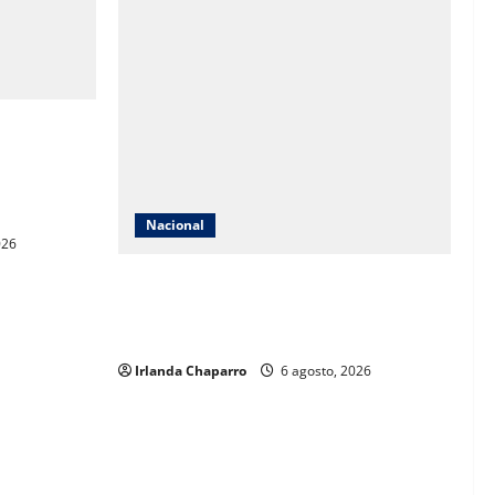
ble,
vimentación
 superior a
Nacional
026
Jornada Nacional de Reforestación 2026
busca plantar 6.6 millones de árboles en
todo México
Irlanda Chaparro
6 agosto, 2026