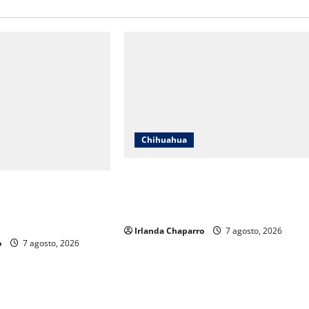
Chihuahua
Cruz Roja Chihuahua reporta más d
uahua responde a
61 mil servicios de ambulancia
s y aclara
durante 2025
os sobre su operación
Irlanda Chaparro
7 agosto, 2026
o
7 agosto, 2026