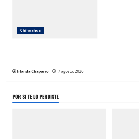
Chihuahua
ICHIFE enfocará obras en Ciudad
Juárez ante crecimiento poblacional
y falta de espacios educativos
Irlanda Chaparro
7 agosto, 2026
POR SI TE LO PERDISTE