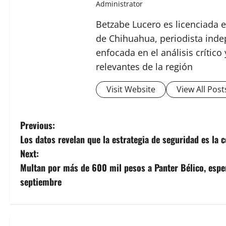
Administrator
Betzabe Lucero es licenciada e
de Chihuahua, periodista indep
enfocada en el análisis crític
relevantes de la región
Visit Website
View All Post
P
Previous:
Los datos revelan que la estrategia de seguridad es la c
o
Next:
s
Multan por más de 600 mil pesos a Panter Bélico, espe
septiembre
t
n