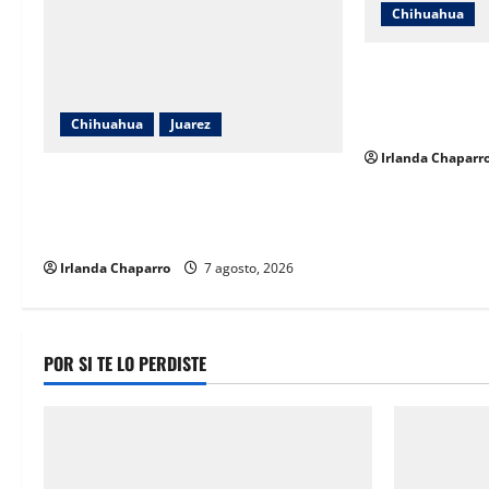
o
Chihuahua
n
ICHIFE reporta 
obras de infrae
en Chihuahua
Chihuahua
Juarez
Irlanda Chaparr
Reconoce Cruz Pérez Cuéllar el
legado de Rubí Enríquez al frente del
DIF Municipal
Irlanda Chaparro
7 agosto, 2026
POR SI TE LO PERDISTE