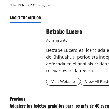
materia de ecología.
ABOUT THE AUTHOR
Betzabe Lucero
Administrator
Betzabe Lucero es licenciada e
de Chihuahua, periodista indep
enfocada en el análisis crític
relevantes de la región
Visit Website
View All Post
P
Previous:
Adquiere tus boletos gratuitos para los más de 40 even