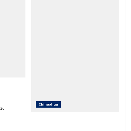
cursos y
cativa en
Chihuahua
026
FECHAC destaca participación
empresarial y más de 3 mil 500 horas