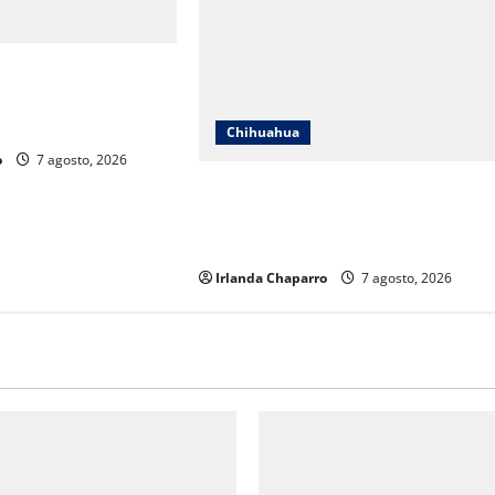
gestión de recursos y
structura educativa
Chihuahua
o
7 agosto, 2026
FECHAC destaca participación
empresarial y más de 3 mil 500
horas de voluntariado en ChihuahuA
Irlanda Chaparro
7 agosto, 2026