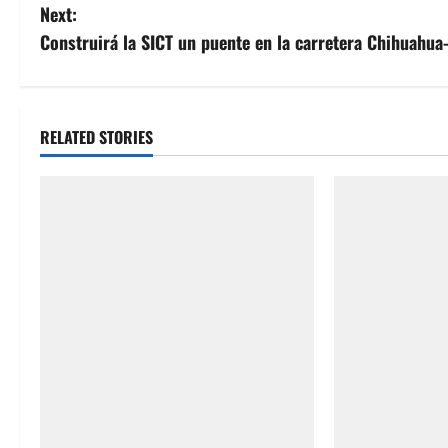
o
Next:
s
Construirá la SICT un puente en la carretera Chihuahua
t
n
RELATED STORIES
a
v
i
g
a
t
i