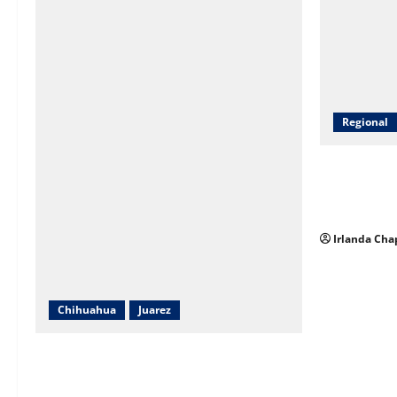
Regional
AEI capacit
Nuevo Casas
delitos ante
Irlanda Cha
Chihuahua
Juarez
Reconoce Cruz Pérez Cuéllar el legado
de Rubí Enríquez al frente del DIF