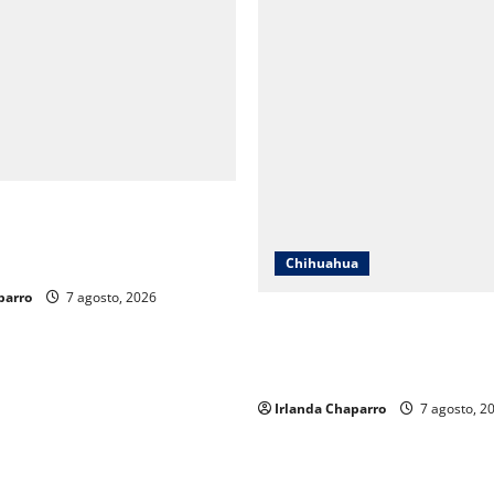
a a padres de familia en
 Grandes para prevenir
 el regreso a clases
Chihuahua
parro
7 agosto, 2026
ICHIFE reporta gestión de re
obras de infraestructura edu
Chihuahua
Irlanda Chaparro
7 agosto, 2