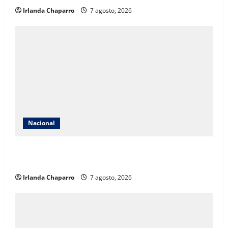
Irlanda Chaparro
7 agosto, 2026
Nacional
Secretaría de Salud descarta brote de ciclosporiasis
en México y confirma 33 casos
Irlanda Chaparro
7 agosto, 2026