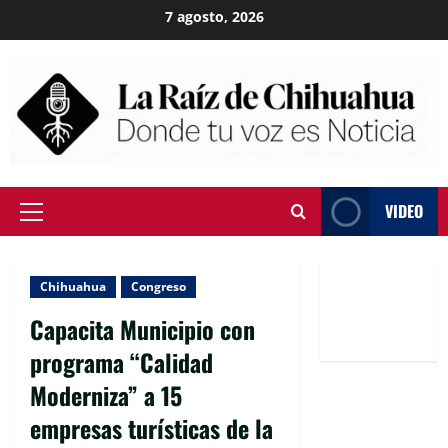
Skip
7 agosto, 2026
to
content
VIDEO
Primary
Menu
Chihuahua
Congreso
Capacita Municipio con
programa “Calidad
Moderniza” a 15
empresas turísticas de la