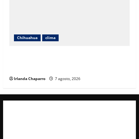
Chihuahua
clima
Pronostican lluvias fuertes, vientos de hasta 55
kilómetros por hora y calor de 39 grados en
Chihuahua
Irlanda Chaparro
7 agosto, 2026