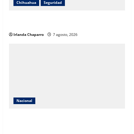
Chihuahua
Seguridad
Hombre resulta lesionado tras caer de un balcón en
la colonia Nacional
Irlanda Chaparro
7 agosto, 2026
Nacional
México conquista el oro en futbol femenil y logra el
tetracampeonato en los Juegos Centroamericanos y
del Caribe