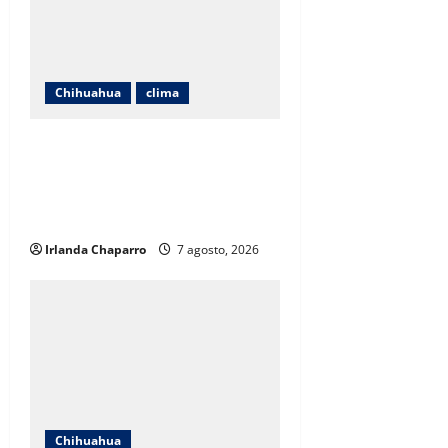
Chihuahua
clima
Pronostican lluvias fuertes,
vientos de hasta 55 kilómetros
por hora y calor de 39 grados en
Chihuahua
Irlanda Chaparro
7 agosto, 2026
Chihuahua