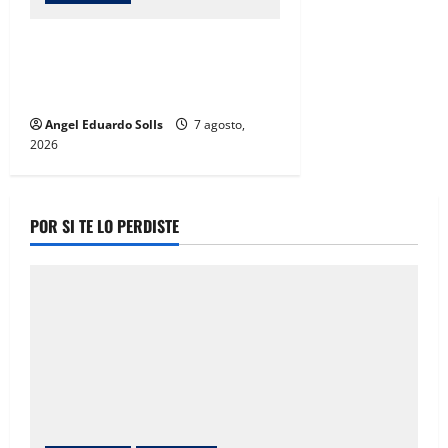
Mayra Chávez destaca que la
transformación en Chihuahua
prioriza a las mujeres
Angel Eduardo SolIs
7 agosto,
2026
POR SI TE LO PERDISTE