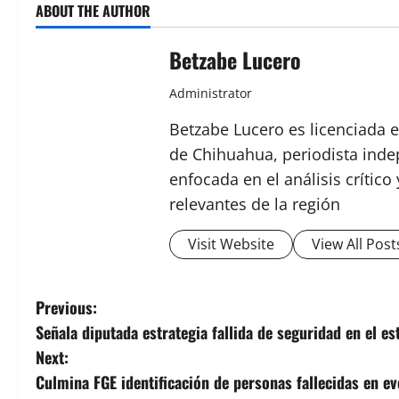
ABOUT THE AUTHOR
Betzabe Lucero
Administrator
Betzabe Lucero es licenciada e
de Chihuahua, periodista indep
enfocada en el análisis crític
relevantes de la región
Visit Website
View All Post
P
Previous:
Señala diputada estrategia fallida de seguridad en el e
o
Next:
s
Culmina FGE identificación de personas fallecidas en e