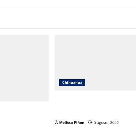
Chihuahua
IEE Chihuahua abre convocatoria
para tres plazas del Servicio
 y Gobierno del Estado
Profesional Electoral Nacional
os a mil 834
Melissa Piñon
5 agosto, 2026
ubilados de la