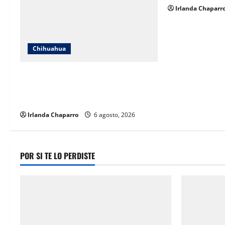
n
Irlanda Chaparr
Chihuahua
Localizan en Ciudad de México a
adolescente reportada como ausente
en Chihuahua
Irlanda Chaparro
6 agosto, 2026
POR SI TE LO PERDISTE