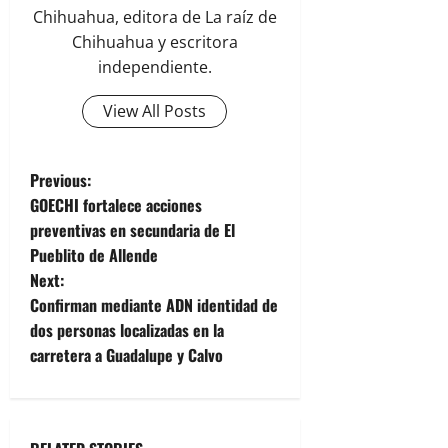
Chihuahua, editora de La raíz de
Chihuahua y escritora
independiente.
View All Posts
P
Previous:
GOECHI fortalece acciones
o
preventivas en secundaria de El
Pueblito de Allende
s
Next:
t
Confirman mediante ADN identidad de
dos personas localizadas en la
n
carretera a Guadalupe y Calvo
a
v