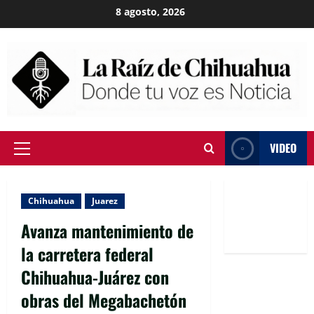
Skip
8 agosto, 2026
to
content
VIDEO
Primary
Menu
Chihuahua
Juarez
Avanza mantenimiento de
la carretera federal
Chihuahua-Juárez con
obras del Megabachetón