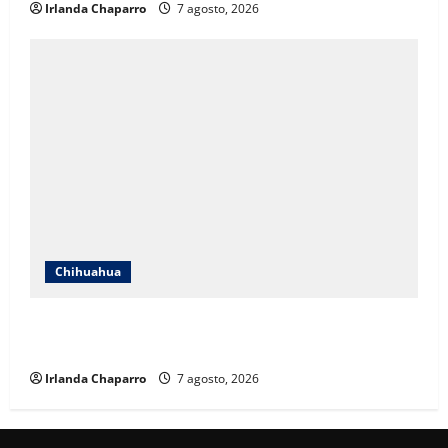
Irlanda Chaparro
7 agosto, 2026
Chihuahua
Cruz Roja Chihuahua reporta más de 61 mil
servicios de ambulancia durante 2025
Irlanda Chaparro
7 agosto, 2026