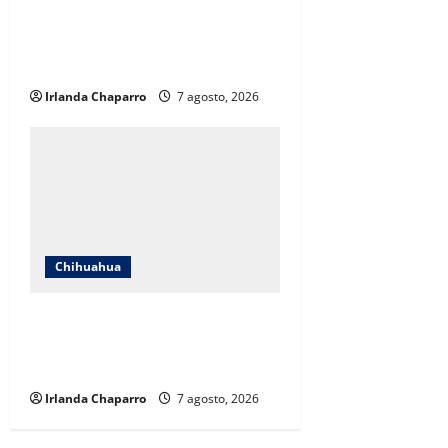
críticas en redes y aclara
cuestionamientos sobre su
operación
Irlanda Chaparro
7 agosto, 2026
Chihuahua
Cruz Roja Chihuahua reporta más
de 61 mil servicios de ambulancia
durante 2025
Irlanda Chaparro
7 agosto, 2026