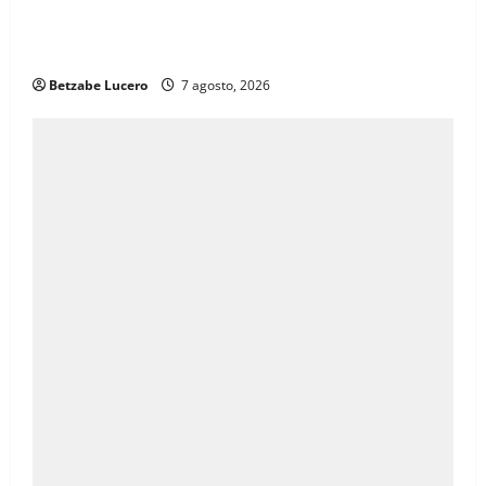
Brenda Ríos recorre tianguis de la CDP y atiende
inquietudes de comerciantes
Betzabe Lucero
7 agosto, 2026