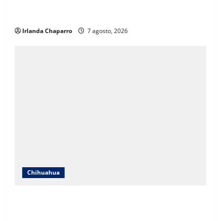
crecimiento poblacional y falta de espacios
educativos
Irlanda Chaparro
7 agosto, 2026
Chihuahua
Cruz Roja Chihuahua responde a críticas en redes y
aclara cuestionamientos sobre su operación