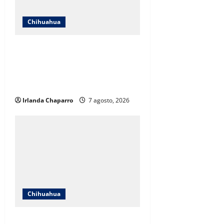
Chihuahua
ICHIFE enfocará obras en Ciudad
Juárez ante crecimiento
poblacional y falta de espacios
educativos
Irlanda Chaparro
7 agosto, 2026
Chihuahua
Cruz Roja Chihuahua responde a