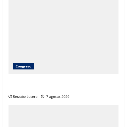
Congreso
Brenda Ríos recorre tianguis de la CDP y atiende
inquietudes de comerciantes
Betzabe Lucero
7 agosto, 2026