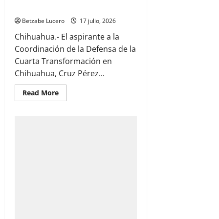
sector económico de Chihuahua
Betzabe Lucero
17 julio, 2026
Chihuahua.- El aspirante a la
Coordinación de la Defensa de la
Cuarta Transformación en
Chihuahua, Cruz Pérez...
Read
Read More
more
about
Reconoce
Cruz
gran
potencial
del
sector
económico
de
Chihuahua