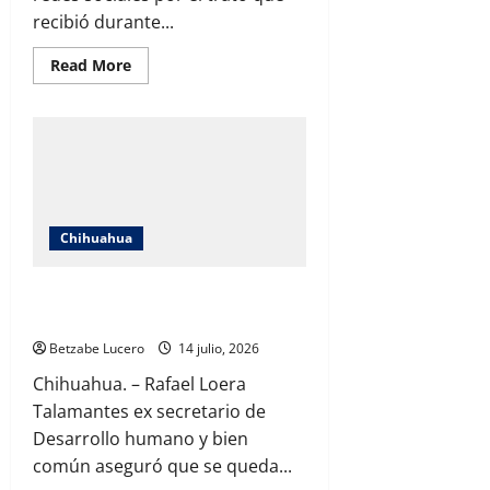
recibió durante...
Read
Read More
more
about
“Rafa
siempre
me
ha
protegido
y
respetado”:
Anya
Trevizo
Chihuahua
responde
tras
la
“Esta salida se adelantó un poco, me
polémica
en
quedo con lo bueno”Rafa Loera
redes
Betzabe Lucero
14 julio, 2026
Chihuahua. – Rafael Loera
Talamantes ex secretario de
Desarrollo humano y bien
común aseguró que se queda...