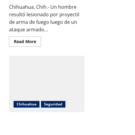
Chihuahua, Chih.- Un hombre
resultó lesionado por proyectil
de arma de fuego luego de un
ataque armado...
Read
Read More
more
about
Atacan
a
balazos
a
conductor
de
Razer
en
El
Fresno;
resulta
herido
y
Chihuahua
Seguridad
es
trasladado
a
Ocho personas fueron asesinadas
un
hospital
durante el fin de semana en
Chihuahua, según reporte federal.