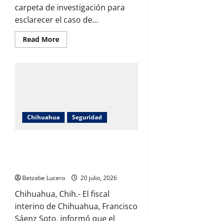
carpeta de investigación para
esclarecer el caso de...
Read
Read More
more
about
Mujer
escapa
de
presunta
privación
de
la
libertad;
Fiscalía
Chihuahua
Seguridad
abre
investigación
Ataque en El Fresno fue por conflicto
de pareja, no por delincuencia
organizada: Fiscalía
Betzabe Lucero
20 julio, 2026
Chihuahua, Chih.- El fiscal
interino de Chihuahua, Francisco
Sáenz Soto, informó que el