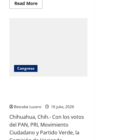
Read
Read More
more
about
Arueban
PRI,
PAN
y
América
Aguilar
dictamen
de
deuda
en
comisiones
hasta
el
Congreso
2030
para
poniente
PAN aprueba fast track en comisión el
5
dictamen de Poniente 5; Bonilla dejó
sin responder preguntas clave
Betzabe Lucero
16 julio, 2026
Chihuahua, Chih.- Con los votos
del PAN, PRI, Movimiento
Ciudadano y Partido Verde, la