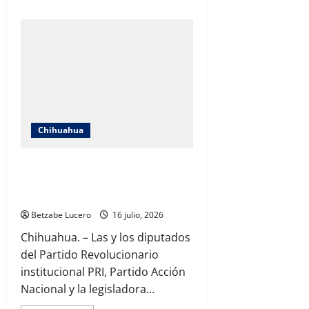
about
Atiende
Brenda
Ríos
denuncia
ciudadana
y
lleva
campaña
de
fumigación
a
Ladrilleros
por
Chihuahua
plaga
de
garrapatas
Arueban PRI, PAN y América Aguilar
dictamen de deuda en comisiones
hasta el 2030 para poniente 5
Betzabe Lucero
16 julio, 2026
Chihuahua. – Las y los diputados
del Partido Revolucionario
institucional PRI, Partido Acción
Nacional y la legisladora...