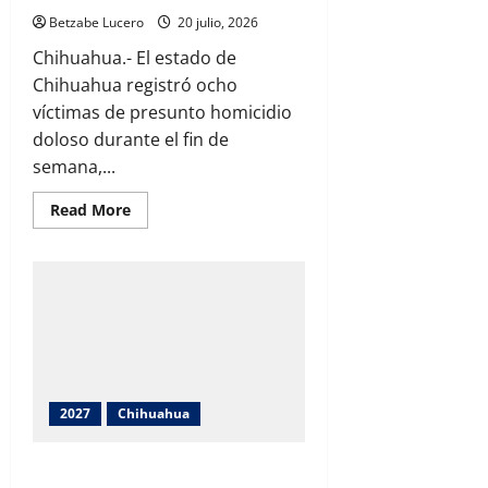
Betzabe Lucero
20 julio, 2026
Chihuahua.- El estado de
Chihuahua registró ocho
víctimas de presunto homicidio
doloso durante el fin de
semana,...
Read
Read More
more
about
Ocho
personas
fueron
asesinadas
durante
el
fin
de
semana
en
Chihuahua,
2027
Chihuahua
según
reporte
federal.
Cruz Pérez Cuéllar participa en la