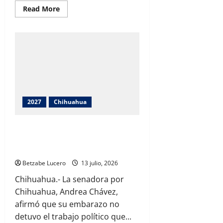
Read
Read More
more
about
“Esta
salida
se
adelantó
un
poco,
me
quedo
con
lo
bueno”Rafa
2027
Chihuahua
Loera
Andrea Chávez asegura que su
maternidad no frenó su proyecto
político en Chihuahu
Betzabe Lucero
13 julio, 2026
Chihuahua.- La senadora por
Chihuahua, Andrea Chávez,
afirmó que su embarazo no
detuvo el trabajo político que...