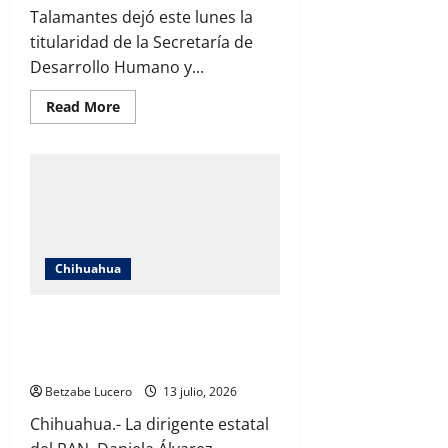
ciudadanas
Talamantes dejó este lunes la
por
su
titularidad de la Secretaría de
falta
Desarrollo Humano y...
de
sensibilidad
Read
Read More
more
about
Deja
Rafael
Loera
la
Secretaría
de
Desarrollo
Humano;
inicia
Chihuahua
entrega-
recepción
en
Gobierno
PAN insiste en crisis del IMSS y
del
promete mantener campaña contra el
Estado
sistema de salud federal
Betzabe Lucero
13 julio, 2026
Chihuahua.- La dirigente estatal