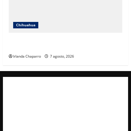
Chihuahua
Cruz Roja Chihuahua reporta más de 61 mil
servicios de ambulancia durante 2025
Irlanda Chaparro
7 agosto, 2026