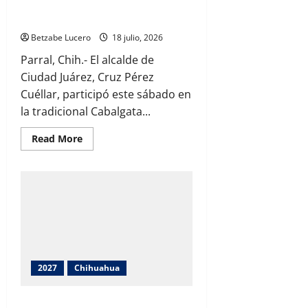
Cabalgata Villista junto a líderes
regionales en Parral
Betzabe Lucero
18 julio, 2026
Parral, Chih.- El alcalde de
Ciudad Juárez, Cruz Pérez
Cuéllar, participó este sábado en
la tradicional Cabalgata...
Read
Read More
more
about
Cruz
Pérez
Cuéllar
participa
en
la
Cabalgata
Villista
junto
a
líderes
2027
Chihuahua
regionales
en
Parral
Reconoce Cruz gran potencial del