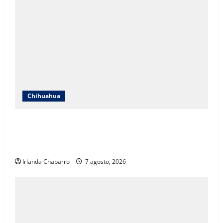
Chihuahua
ICHIFE enfocará obras en Ciudad Juárez ante
crecimiento poblacional y falta de espacios
educativos
Irlanda Chaparro
7 agosto, 2026