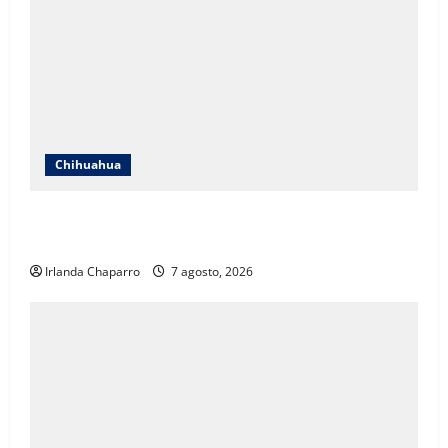
Chihuahua
Cruz Roja Chihuahua responde a críticas en redes y
aclara cuestionamientos sobre su operación
Irlanda Chaparro
7 agosto, 2026