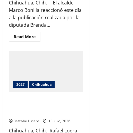
Chihuahua, Chih.— El alcalde
Marco Bonilla reaccionó este día
a la publicación realizada por la
diputada Brenda...
Read
Read More
more
about
Marco
Bonilla
estalla
contra
Brenda
Ríos,
culpa
a
la
2027
Chihuahua
gobernadora
Maru
Campos
por
Deja Rafael Loera la Secretaría de
el
Desarrollo Humano; inicia entrega-
abandono
de
recepción en Gobierno del Estado
La
Deportiva
Betzabe Lucero
13 julio, 2026
y
desata
Chihuahua, Chih.- Rafael Loera
críticas