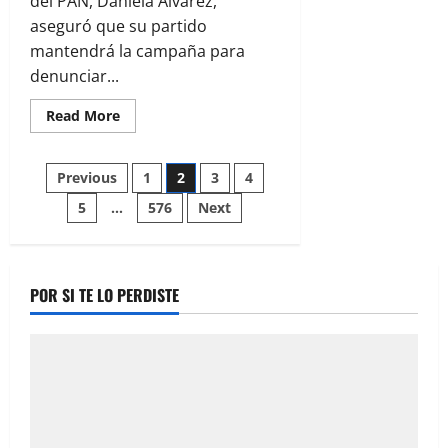
del PAN, Daniela Álvarez,
aseguró que su partido
mantendrá la campaña para
denunciar...
Read
Read More
more
about
PAN
Paginación
insiste
Previous
1
2
3
4
en
crisis
5
…
576
Next
de
del
IMSS
y
entradas
promete
mantener
campaña
POR SI TE LO PERDISTE
contra
el
sistema
de
salud
federal