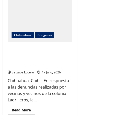
Chihuahua
Congreso
Atiende Brenda Ríos denuncia
ciudadana y lleva campaña de
fumigación a Ladrilleros por plaga de
garrapatas
Betzabe Lucero
17 julio, 2026
Chihuahua, Chih.– En respuesta
a las denuncias realizadas por
vecinas y vecinos de la colonia
Ladrilleros, la...
Read
Read More
more