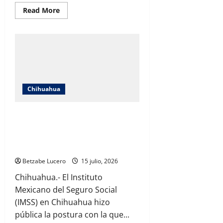
Read
Read More
more
about
Dionisia
Chaparro
se
suma
a
protesta
frente
a
Palacio;
Chihuahua
exige
solución
a
IMSS exhibe oficio de Protección
su
caso
Civil; estudio advierte riesgos en el
tras
12
terreno propuesto para el nuevo
años
hospital
sin
vivienda
Betzabe Lucero
15 julio, 2026
fija
Chihuahua.- El Instituto
Mexicano del Seguro Social
(IMSS) en Chihuahua hizo
pública la postura con la que...