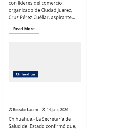
con líderes del comercio
organizado de Ciudad Juárez,
Cruz Pérez Cuéllar, aspirante...
Read
Read More
more
about
Comerciantes
respaldan
proyecto
de
Cruz
Pérez
Cuéllar;
llama
a
Chihuahua
impulsar
la
transformación
Confirma Salud 10 casos de golpe de
y
hacer
calor en Chihuahua; llaman a extremar
justicia
para
precauciones
Juárez
Betzabe Lucero
14 julio, 2026
Chihuahua.- La Secretaría de
Salud del Estado confirmó que,