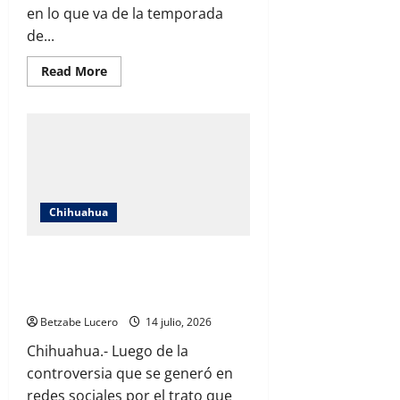
en lo que va de la temporada
de...
Read
Read More
more
about
Confirma
Salud
10
casos
de
golpe
de
calor
en
Chihuahua
Chihuahua;
llaman
a
“Rafa siempre me ha protegido y
extremar
precauciones
respetado”: Anya Trevizo responde
tras la polémica en redes
Betzabe Lucero
14 julio, 2026
Chihuahua.- Luego de la
controversia que se generó en
redes sociales por el trato que