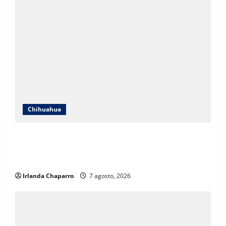
Chihuahua
ICHIFE enfocará obras en Ciudad Juárez ante
crecimiento poblacional y falta de espacios
educativos
Irlanda Chaparro
7 agosto, 2026