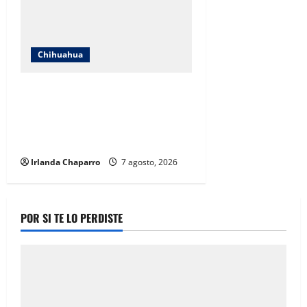
Chihuahua
Cruz Roja Chihuahua responde a
críticas en redes y aclara
cuestionamientos sobre su
operación
Irlanda Chaparro
7 agosto, 2026
POR SI TE LO PERDISTE