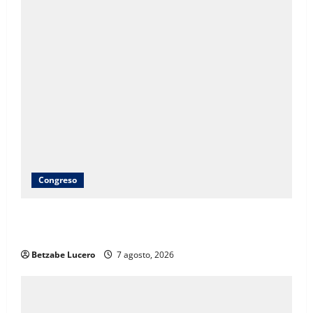
Congreso
Brenda Ríos recorre tianguis de la CDP y atiende
inquietudes de comerciantes
Betzabe Lucero
7 agosto, 2026