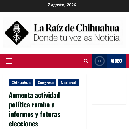
Skip
7 agosto, 2026
to
content
VIDEO
Primary
Menu
Chihuahua
Congreso
Nacional
Aumenta actividad
política rumbo a
informes y futuras
elecciones