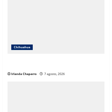
Chihuahua
Cruz Roja Chihuahua responde a críticas en redes y
aclara cuestionamientos sobre su operación
Irlanda Chaparro
7 agosto, 2026