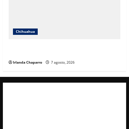
Chihuahua
Cruz Roja Chihuahua reporta más de 61 mil
servicios de ambulancia durante 2025
Irlanda Chaparro
7 agosto, 2026