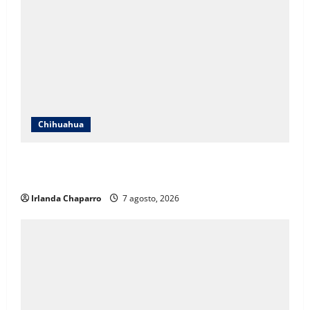
Chihuahua
Cruz Roja Chihuahua responde a críticas en redes y
aclara cuestionamientos sobre su operación
Irlanda Chaparro
7 agosto, 2026