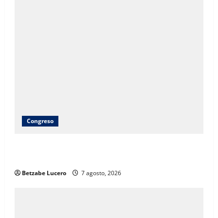
Congreso
Brenda Ríos recorre tianguis de la CDP y atiende
inquietudes de comerciantes
Betzabe Lucero
7 agosto, 2026