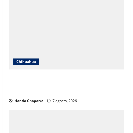
Chihuahua
ICHIFE enfocará obras en Ciudad Juárez ante
crecimiento poblacional y falta de espacios
educativos
Irlanda Chaparro
7 agosto, 2026