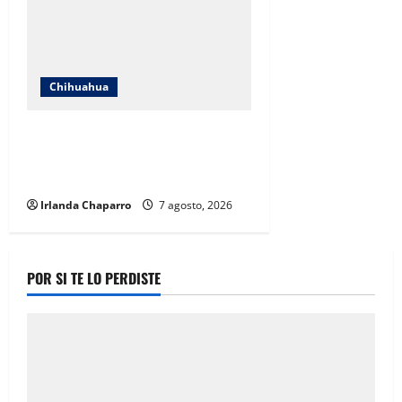
Chihuahua
Cruz Roja Chihuahua reporta más
de 61 mil servicios de ambulancia
durante 2025
Irlanda Chaparro
7 agosto, 2026
POR SI TE LO PERDISTE