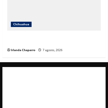
Chihuahua
Cruz Roja Chihuahua reporta más de 61 mil
servicios de ambulancia durante 2025
Irlanda Chaparro
7 agosto, 2026