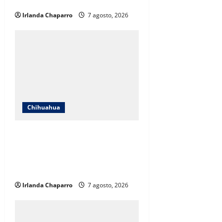
educativos
Irlanda Chaparro
7 agosto, 2026
Chihuahua
Cruz Roja Chihuahua responde a
críticas en redes y aclara
cuestionamientos sobre su
operación
Irlanda Chaparro
7 agosto, 2026