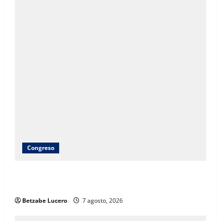
Congreso
Brenda Ríos recorre tianguis de la CDP y atiende
inquietudes de comerciantes
Betzabe Lucero
7 agosto, 2026