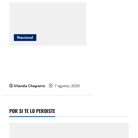
Nacional
México conquista el oro en futbol
femenil y logra el
tetracampeonato en los Juegos
Centroamericanos y del Caribe
Irlanda Chaparro
7 agosto, 2026
POR SI TE LO PERDISTE