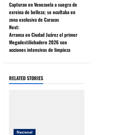
Capturan en Venezuela a suegra de
o
exreina de belleza; se ocultaba en
zona exclusiva de Caracas
s
Next:
t
Arranca en Ciudad Juárez el primer
Megadestilichadero 2026 con
n
acciones intensivas de limpieza
a
v
RELATED STORIES
i
g
a
t
Nacional