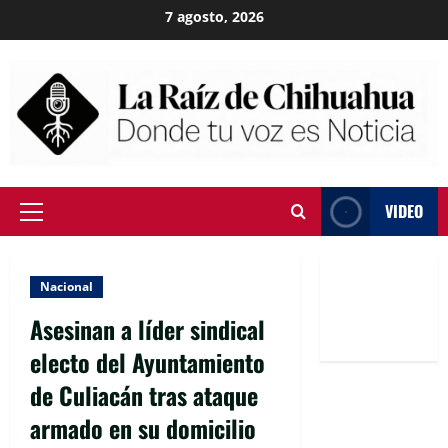
Skip
7 agosto, 2026
to
content
VIDEO
Primary
Menu
Nacional
Asesinan a líder sindical
electo del Ayuntamiento
de Culiacán tras ataque
armado en su domicilio