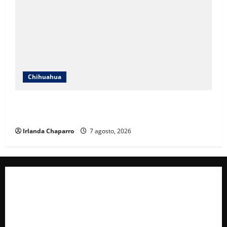
Chihuahua
Cruz Roja Chihuahua reporta más de 61 mil
servicios de ambulancia durante 2025
Irlanda Chaparro
7 agosto, 2026