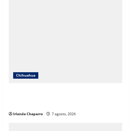
Chihuahua
ICHIFE enfocará obras en Ciudad Juárez ante
crecimiento poblacional y falta de espacios
educativos
Irlanda Chaparro
7 agosto, 2026