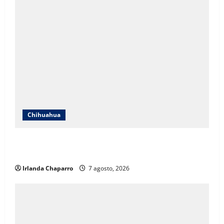
Chihuahua
Cruz Roja Chihuahua responde a críticas en redes y
aclara cuestionamientos sobre su operación
Irlanda Chaparro
7 agosto, 2026