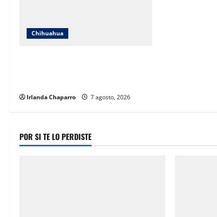
Chihuahua
ICHIFE enfocará obras en Ciudad
Juárez ante crecimiento poblacional
y falta de espacios educativos
Irlanda Chaparro
7 agosto, 2026
POR SI TE LO PERDISTE