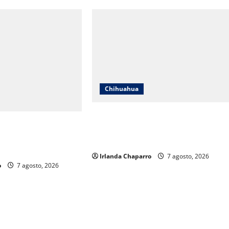
Chihuahua
Cruz Roja Chihuahua reporta más d
uahua responde a
61 mil servicios de ambulancia
s y aclara
durante 2025
os sobre su operación
Irlanda Chaparro
7 agosto, 2026
o
7 agosto, 2026