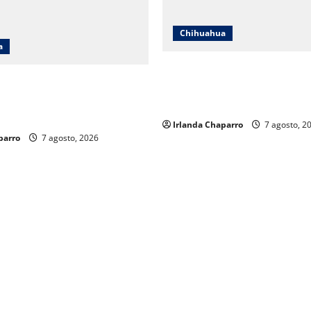
Chihuahua
a
Cruz Roja Chihuahua reporta
hihuahua responde a críticas
mil servicios de ambulancia 
aclara cuestionamientos
2025
eración
Irlanda Chaparro
7 agosto, 2
parro
7 agosto, 2026