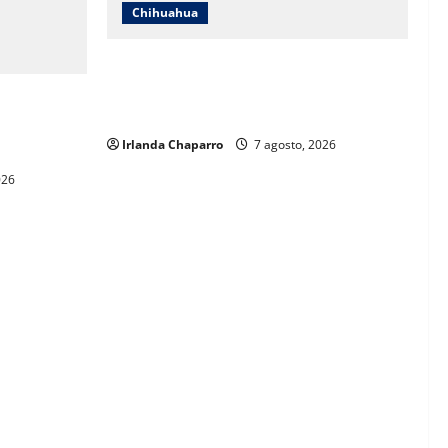
Chihuahua
Daniela Álvarez desata nuevamente
confrontación con Morena; Contestó a la
 más de 61
solicitud de Morena al INE
durante
Irlanda Chaparro
7 agosto, 2026
026