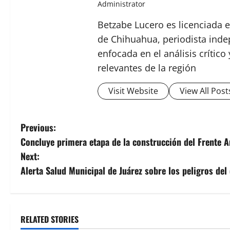
Administrator
Betzabe Lucero es licenciada e
de Chihuahua, periodista indep
enfocada en el análisis crític
relevantes de la región
Visit Website
View All Post
P
Previous:
Concluye primera etapa de la construcción del Frente 
o
Next:
s
Alerta Salud Municipal de Juárez sobre los peligros del 
t
n
RELATED STORIES