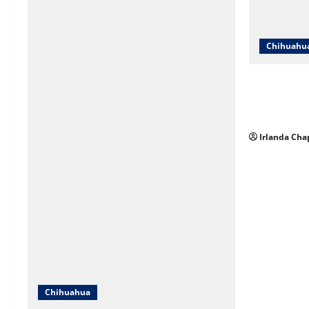
Chihuahu
Cruz Roja C
en redes y 
sobre su op
Irlanda Cha
Chihuahua