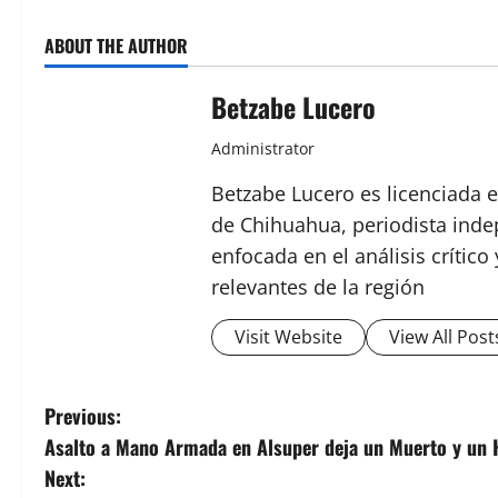
ABOUT THE AUTHOR
Betzabe Lucero
Administrator
Betzabe Lucero es licenciada e
de Chihuahua, periodista indep
enfocada en el análisis crític
relevantes de la región
Visit Website
View All Post
P
Previous:
Asalto a Mano Armada en Alsuper deja un Muerto y un 
o
Next: