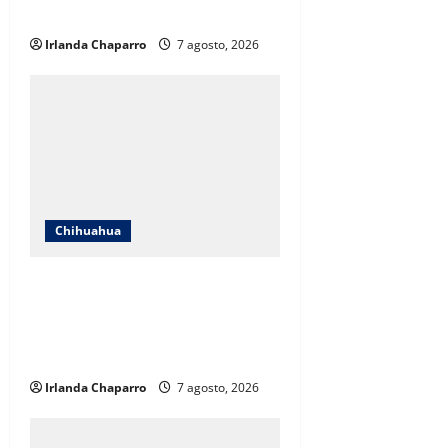
educativos
Irlanda Chaparro
7 agosto, 2026
Chihuahua
Cruz Roja Chihuahua responde a
críticas en redes y aclara
cuestionamientos sobre su
operación
Irlanda Chaparro
7 agosto, 2026