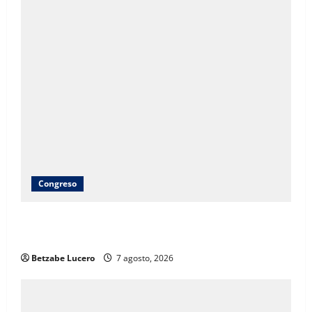
Congreso
Brenda Ríos recorre tianguis de la CDP y atiende
inquietudes de comerciantes
Betzabe Lucero
7 agosto, 2026