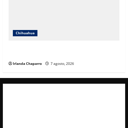
Chihuahua
Cruz Roja Chihuahua reporta más de 61 mil
servicios de ambulancia durante 2025
Irlanda Chaparro
7 agosto, 2026