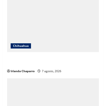
Chihuahua
Cruz Roja Chihuahua responde a críticas en redes y
aclara cuestionamientos sobre su operación
Irlanda Chaparro
7 agosto, 2026