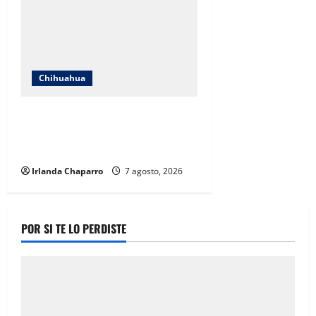
Chihuahua
Cruz Roja Chihuahua reporta más
de 61 mil servicios de ambulancia
durante 2025
Irlanda Chaparro
7 agosto, 2026
POR SI TE LO PERDISTE