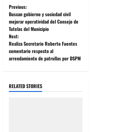
P
Previous:
Buscan gobierno y sociedad civil
o
mejorar operatividad del Consejo de
Tutelas del Municipio
s
Next:
t
Realiza Secretario Roberto Fuentes
comentario respecto al
n
arrendamiento de patrullas por DSPM
a
v
RELATED STORIES
i
g
a