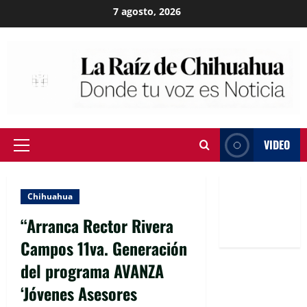
Skip
7 agosto, 2026
to
content
VIDEO
Primary
Menu
Chihuahua
“Arranca Rector Rivera
Campos 11va. Generación
del programa AVANZA
‘Jóvenes Asesores