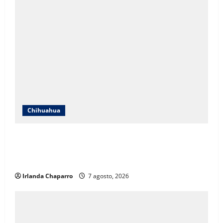
Chihuahua
ICHIFE enfocará obras en Ciudad Juárez ante
crecimiento poblacional y falta de espacios
educativos
Irlanda Chaparro
7 agosto, 2026