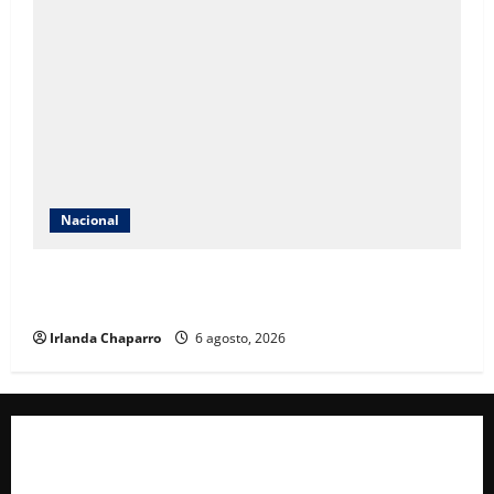
Nacional
Jornada Nacional de Reforestación 2026 busca
plantar 6.6 millones de árboles en todo México
Irlanda Chaparro
6 agosto, 2026