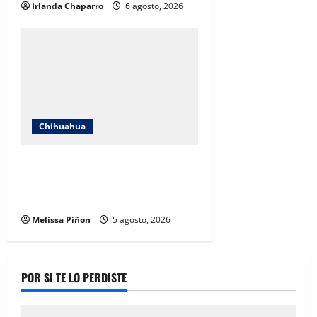
Irlanda Chaparro
6 agosto, 2026
Chihuahua
IEE Chihuahua abre convocatoria
para tres plazas del Servicio
Profesional Electoral Nacional
Melissa Piñon
5 agosto, 2026
POR SI TE LO PERDISTE