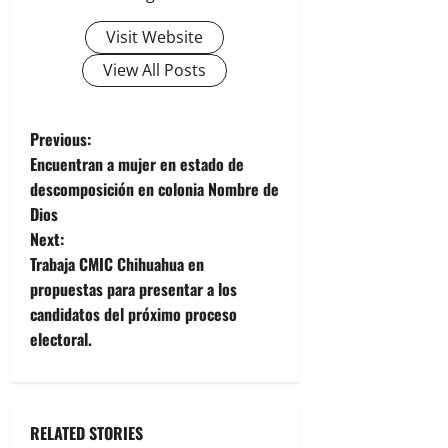
Visit Website
View All Posts
P
Previous:
Encuentran a mujer en estado de
o
descomposición en colonia Nombre de
Dios
s
Next:
t
Trabaja CMIC Chihuahua en
propuestas para presentar a los
n
candidatos del próximo proceso
electoral.
a
v
i
RELATED STORIES