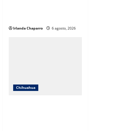
Localizan en Ciudad de México a
adolescente reportada como
ausente en Chihuahua
Irlanda Chaparro
6 agosto, 2026
Chihuahua
SNTE Sección 8 y Gobierno del
Estado entregarán bonos a mil
834 pensionados y jubilados de la
educación