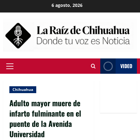
Skip
6 agosto, 2026
to
content
VIDEO
Primary
Menu
Chihuahua
Adulto mayor muere de
infarto fulminante en el
puente de la Avenida
Universidad