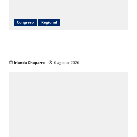
Congreso
Regional
Inauguran obras de agua potable, drenaje,
electrificación y pavimentación en Riva Palacio con
inversión superior a 9 millones de pesos
Irlanda Chaparro
6 agosto, 2026