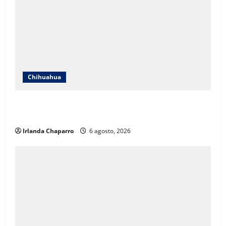
Chihuahua
Localizan en Ciudad de México a adolescente
reportada como ausente en Chihuahua
Irlanda Chaparro
6 agosto, 2026