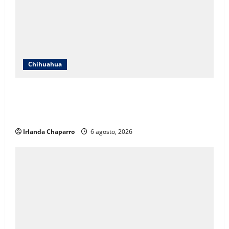
Chihuahua
SNTE Sección 8 y Gobierno del Estado entregarán
bonos a mil 834 pensionados y jubilados de la
educación
Irlanda Chaparro
6 agosto, 2026