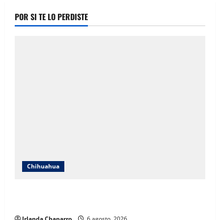
POR SI TE LO PERDISTE
Chihuahua
SSPE localiza y clausura toma clandestina de
hidrocarburos en el municipio de Chihuahua
Irlanda Chaparro
6 agosto, 2026