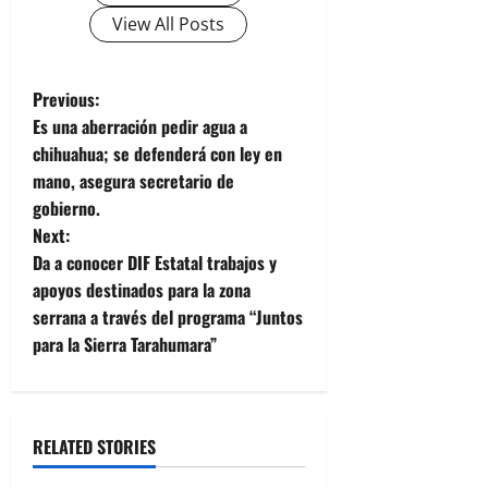
View All Posts
P
Previous:
Es una aberración pedir agua a
o
chihuahua; se defenderá con ley en
mano, asegura secretario de
s
gobierno.
t
Next:
Da a conocer DIF Estatal trabajos y
n
apoyos destinados para la zona
serrana a través del programa “Juntos
a
para la Sierra Tarahumara”
v
i
RELATED STORIES
g