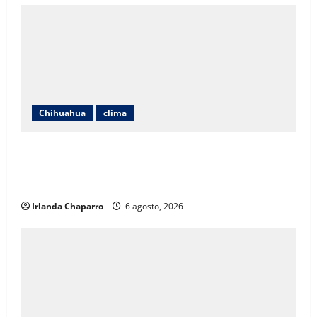
Chihuahua
clima
Protección Civil alerta por lluvias intensas,
tormentas eléctricas y calor de hasta 40 grados en
Chihuahua
Irlanda Chaparro
6 agosto, 2026