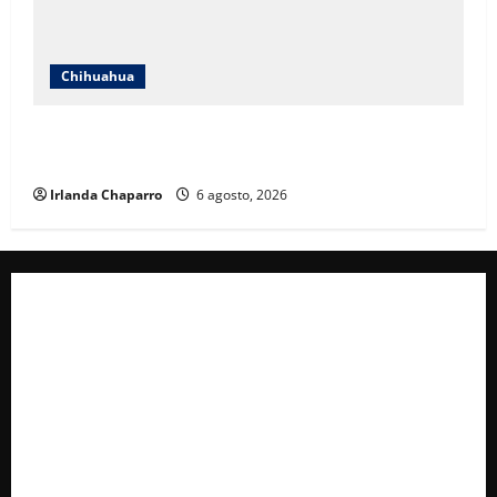
Chihuahua
Estrenan paso superior de Fuerza Aérea entre
cuestionamientos por prioridades de obra
Irlanda Chaparro
6 agosto, 2026