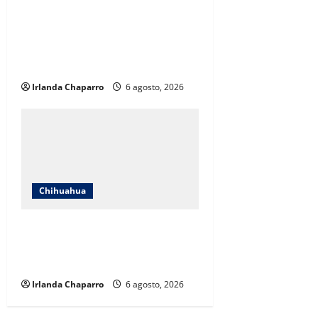
Protección Civil alerta por lluvias
intensas, tormentas eléctricas y
calor de hasta 40 grados en
Chihuahua
Irlanda Chaparro
6 agosto, 2026
Chihuahua
Estrenan paso superior de Fuerza
Aérea entre cuestionamientos por
prioridades de obra
Irlanda Chaparro
6 agosto, 2026