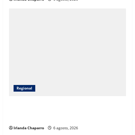
Regional
CEAVE fortalece acompañamiento psicosocial a
familias de personas desaparecidas en Guadalupe y
Calvo
Irlanda Chaparro
6 agosto, 2026