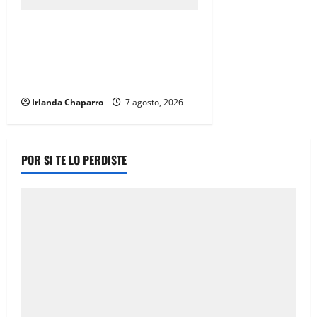
Cruz Roja Chihuahua responde a
críticas en redes y aclara
cuestionamientos sobre su
operación
Irlanda Chaparro
7 agosto, 2026
POR SI TE LO PERDISTE