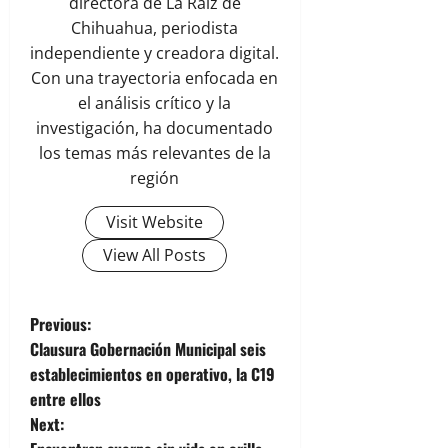
directora de La Raíz de
Chihuahua, periodista
independiente y creadora digital.
Con una trayectoria enfocada en
el análisis crítico y la
investigación, ha documentado
los temas más relevantes de la
región
Visit Website
View All Posts
P
Previous:
Clausura Gobernación Municipal seis
o
establecimientos en operativo, la C19
entre ellos
s
Next: