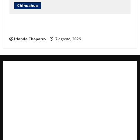
Chihuahua
Cruz Roja Chihuahua reporta más de 61 mil
servicios de ambulancia durante 2025
Irlanda Chaparro
7 agosto, 2026