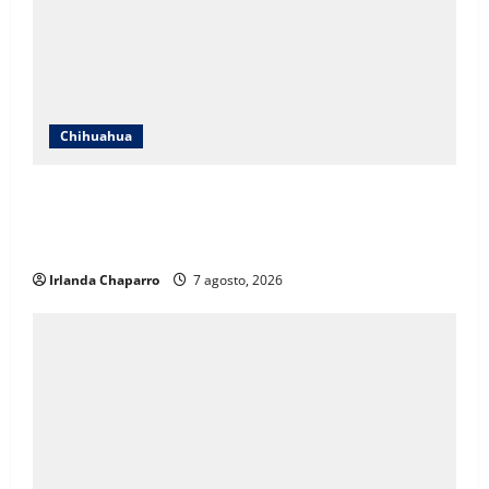
Chihuahua
ICHIFE enfocará obras en Ciudad Juárez ante
crecimiento poblacional y falta de espacios
educativos
Irlanda Chaparro
7 agosto, 2026