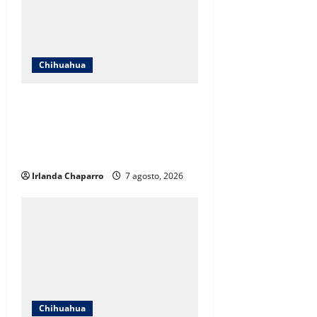
Chihuahua
ICHIFE enfocará obras en Ciudad
Juárez ante crecimiento
poblacional y falta de espacios
educativos
Irlanda Chaparro
7 agosto, 2026
Chihuahua