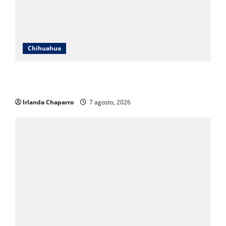
Chihuahua
Cruz Roja Chihuahua responde a críticas en redes y
aclara cuestionamientos sobre su operación
Irlanda Chaparro
7 agosto, 2026