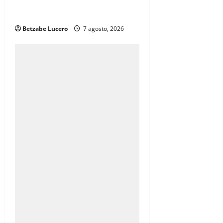
la CDP y atiende inquietudes de
comerciantes
Betzabe Lucero
7 agosto, 2026