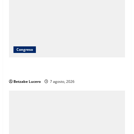
Congreso
Brenda Ríos recorre tianguis de la CDP y atiende
inquietudes de comerciantes
Betzabe Lucero
7 agosto, 2026