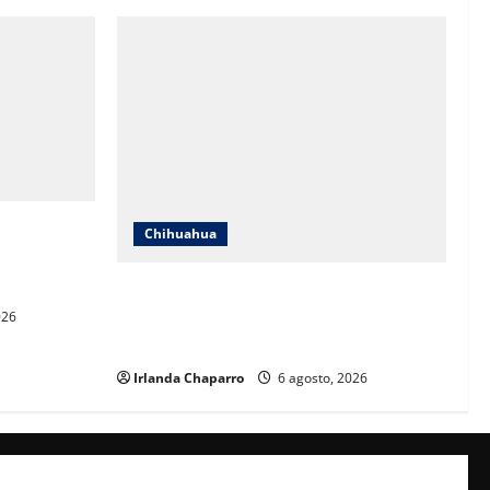
Estados
Chihuahua
e Michoacán
SSPE refuerza vigilancia terrestre y
aérea en la zona serrana del sur de
026
Chihuahua
Irlanda Chaparro
6 agosto, 2026