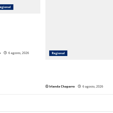
egional
s de agua potable,
ficación y
en Riva Palacio con
ior a 9 millones de
o
6 agosto, 2026
Regional
Entrega Protección Civil apoyos a
familias afectadas por las lluvias en
Ojinaga
Irlanda Chaparro
6 agosto, 2026