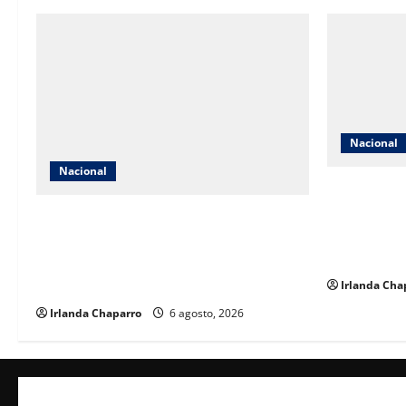
Nacional
Nacional
Extorsión a
limón habrí
Detienen a exgobernador Ángel Aguirre
de pesos a c
por presunta participación en
Carlos Man
ocultamiento de evidencias del caso
Ayotzinapa
Irlanda Cha
Irlanda Chaparro
6 agosto, 2026