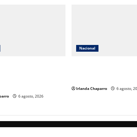
Nacional
 productores de aguacate y
México solicita reunión con 
a generado miles de millones
Unidos tras suspensión de
élula ligada al asesinato de
importaciones de aguacate d
zo
Irlanda Chaparro
6 agosto, 2
parro
6 agosto, 2026