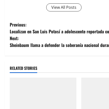
View All Posts
P
Previous:
Localizan en San Luis Potosí a adolescente reportada 
o
Next:
s
Sheinbaum llama a defender la soberanía nacional dur
t
n
RELATED STORIES
a
v
i
g