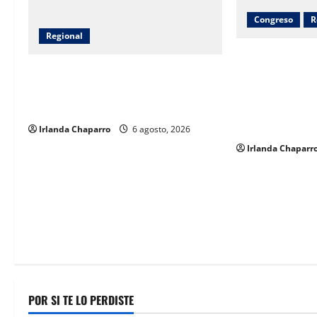
a
Congreso
R
Regional
t
Inauguran obra
Fiscalía realiza operativo de
drenaje, electri
i
búsqueda en predio El Willi en Casas
pavimentación 
o
Grandes
inversión super
pesos
Irlanda Chaparro
6 agosto, 2026
n
Irlanda Chaparr
POR SI TE LO PERDISTE