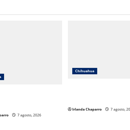
Chihuahua
a
Cruz Roja Chihuahua reporta
hihuahua responde a críticas
mil servicios de ambulancia 
aclara cuestionamientos
2025
eración
Irlanda Chaparro
7 agosto, 2
parro
7 agosto, 2026