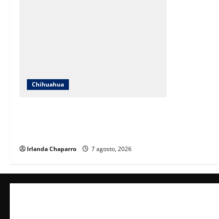
Chihuahua
ICHIFE enfocará obras en Ciudad Juárez
ante crecimiento poblacional y falta de
espacios educativos
Irlanda Chaparro
7 agosto, 2026