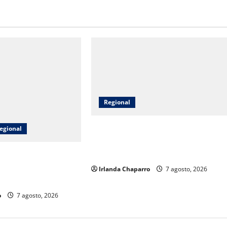
Regional
Gobierno del Estado entrega apoyos
egional
a 14 familias afectadas por las
lluvias en Jiménez
lcanza 380 toneladas
egados a productores
Irlanda Chaparro
7 agosto, 2026
iménez
o
7 agosto, 2026