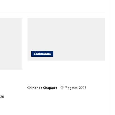
Chihuahua
Daniela Álvarez desata nuevamente
confrontación con Morena; Contestó a la
 más de 61
solicitud de Morena al INE
durante
Irlanda Chaparro
7 agosto, 2026
026