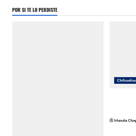
POR SI TE LO PERDISTE
Chihuahu
Cruz Roja C
en redes y 
sobre su op
Irlanda Cha