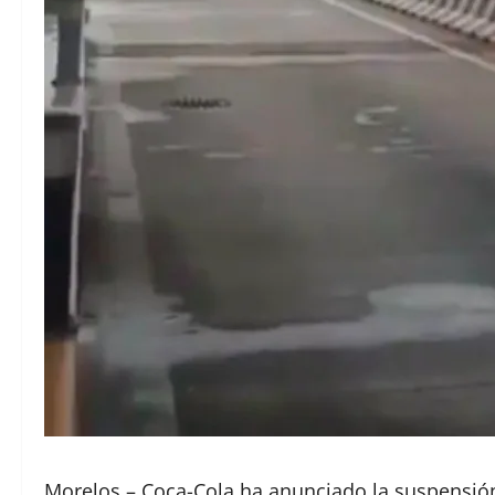
Morelos.– Coca-Cola ha anunciado la suspensión