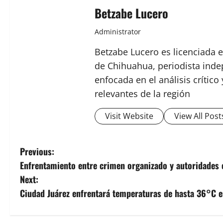
Betzabe Lucero
Administrator
Betzabe Lucero es licenciada e
de Chihuahua, periodista indep
enfocada en el análisis crític
relevantes de la región
Visit Website
View All Post
P
Previous:
Enfrentamiento entre crimen organizado y autoridades 
o
Next:
s
Ciudad Juárez enfrentará temperaturas de hasta 36°C e
t